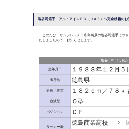
塩谷司選手 アル・アインＦＣ（ＵＡＥ）へ完全移籍のお
このたび、サンフレッチェ広島所属の塩谷司選手につき
たしましたので、お知らせします。
塩谷 司（しおた
１９８８年１２月５
生年月日
徳島県
出身地
１８２ｃｍ／７８ｋ
身長／体重
Ｏ型
血液型
ＤＦ
ポジション
徳島商業高校 ⇒ 
サッカー歴