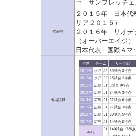
⇒ サンフレッチェ
２０１５年 日本代
リア２０１５）
２０１６年 リオデ
代表歴
（オーバーエイジ）
日本代表 国際Ａマ
年度
チーム
リーグ戦
2011年
水戸
J2
35試合 3得点
2012年
水戸
J2
25試合 2得点
2012年
広島
J1
3試合 0得点
2013年
広島
J1
34試合 3得点
出場記録
2014年
広島
J1
32試合 6得点
2015年
広島
J1
27試合 3得点
2016年
広島
J1
30試合 5得点
2017年
広島
J1
14試合 0得点
J1
140試合 17得点
合計