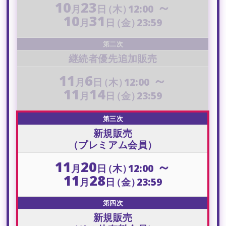
10
23
～
月
日
（木）
12:00
10
31
月
日
（金）
23:59
第二次
継続者優先追加販売
11
6
～
月
日
（木）
12:00
11
14
月
日
（金）
23:59
第三次
新規販売
（プレミアム会員）
11
20
～
月
日
（木）
12:00
11
28
月
日
（金）
23:59
第四次
新規販売