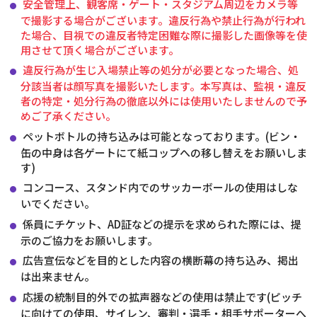
安全管理上、観客席・ゲート・スタジアム周辺をカメラ等
で撮影する場合がございます。違反行為や禁止行為が行われ
た場合、目視での違反者特定困難な際に撮影した画像等を使
用させて頂く場合がございます。
違反行為が生じ入場禁止等の処分が必要となった場合、処
分該当者は顔写真を撮影いたします。本写真は、監視・違反
者の特定・処分行為の徹底以外には使用いたしませんので予
めご了承ください。
ペットボトルの持ち込みは可能となっております。(ビン・
缶の中身は各ゲートにて紙コップへの移し替えをお願いしま
す)
コンコース、スタンド内でのサッカーボールの使用はしな
いでください。
係員にチケット、AD証などの提示を求められた際には、提
示のご協力をお願いします。
広告宣伝などを目的とした内容の横断幕の持ち込み、掲出
は出来ません。
応援の統制目的外での拡声器などの使用は禁止です(ピッチ
に向けての使用、サイレン、審判・選手・相手サポーターへ