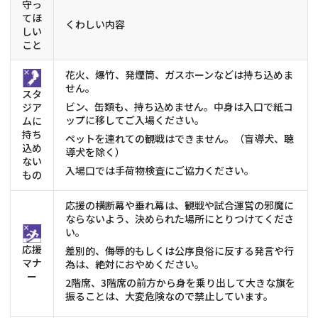
守っ
てほ
くわしい内容
しい
こと
花火、爆竹、発煙筒、ガスホーンなどは持ち込めま
せん。
スタ
ビン、缶類も、持ち込めません。中身は入口で紙コ
ジア
ップに移してご入場ください。
ムに
持ち
ペットを連れての観戦はできません。（盲導犬、聴
込め
導犬を除く）
ない
入場口では手荷物検査にご協力ください。
もの
応援の横断幕や垂れ幕は、観戦や試合運営の邪魔に
ならないよう、決められた場所にとりつけてくださ
い。
応援
差別的、侮辱的もしくは公序良俗に反する発言や行
マナ
為は、絶対におやめください。
ー
2階席、3階席の前方から身を乗り出して大きな旗を
振ることは、大変危険なので禁止しています。