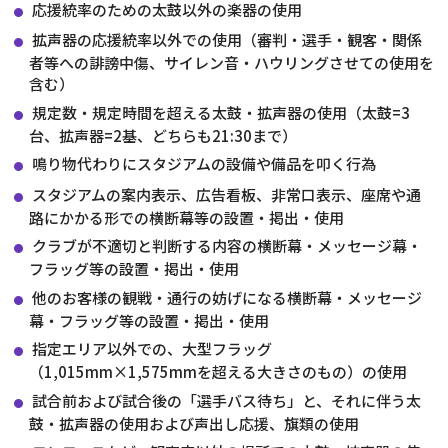
応援統率のための太鼓以外の楽器の使用
拡声器の応援統率以外での使用（審判・選手・観客・関係
者等への誹謗中傷、サイレン音・ハウリングさせての使用を
含む）
規定数・規定時間を超える太鼓・拡声器の使用（太鼓=3
台、拡声器=2基、どちらも21:30まで）
鳴り物代わりにスタジアムの設備や備品を叩く行為
スタジアムの案内表示、広告看板、非常口表示、座席や通
路にかかる形での横断幕等の設置・掲出・使用
クラブが不適切と判断する内容の横断幕・メッセージ幕・
フラッグ等の設置・掲出・使用
他のお客様の観戦・通行の妨げになる横断幕・メッセージ
幕・フラッグ等の設置・掲出・使用
指定エリア以外での、大型フラッグ
（1,015mm×1,575mmを超える大きさのもの）の使用
試合前および試合後の「選手バス待ち」と、それに伴う太
鼓・拡声器の使用および声出し応援、旗類の使用