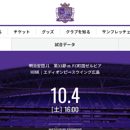
る
チケット
グッズ
クラブを知る
サンフレッチ
試合データ
vs.
明治安田J1 第33節
FC町田ゼルビア
HOME
エディオンピースウイング広島
10.4
16:00
土
MATCHDAY SPONSOR