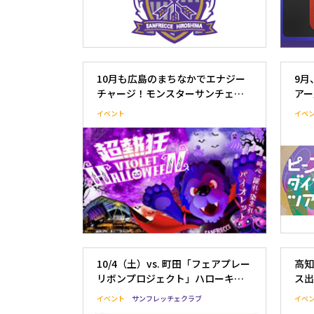
10月も広島のまちなかでエナジー
9月
チャージ！モンスターサンチェが
アー
パワーアップして帰ってく
イベント
イベ
る！？“超熱狂バイオレットハロウ
ィーン”今秋も開催決定！
10/4（土）vs. 町田「フェアプレー
高知
リボンプロジェクト」ハローキテ
ス出
ィ＆サンチェ＆フレッチェwithク
イベント
サンフレッチェクラブ
イベ
ラブゼルビスタ会員様＆サンフレ