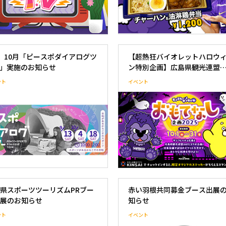
、10月「ピースポダイアログツ
【超熱狂バイオレットハロウ
」実施のお知らせ
ン特別企画】広島県観光連盟
（HIT）×サンフレッチェ広
ント
イベント
ボ 「モンスターサンチェ★お
なし企画2025」を初開催！
県スポーツツーリズムPRブー
赤い羽根共同募金ブース出展
展のお知らせ
知らせ
ント
イベント