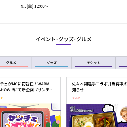
9.5[金] 12:00〜
イベント･グッズ･グルメ
グルメ
グッズ
チケット
チェがMCに初就任！WARM
佐々木翔選手コラボ弁当再販
 SHOW!!!にて新企画『サンチェ
知らせ
』スタート！
ント
グルメ