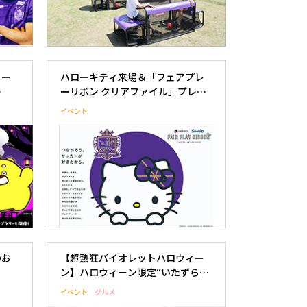
ィー
ハローキティ来場＆「フェアプレ
ーリボン クリアファイル」プレゼ
島コラ
ント決定！
イベント
もて
のお
【超熱狂バイオレットハロウィー
ン】ハロウィーン限定“いたずらグ
ルメ”公開！モンスターサンチェが
イベント
グルメ
仕掛けたいたずらの全貌を暴け！