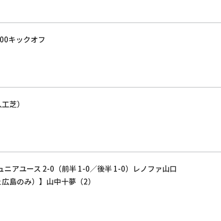
:00キックオフ
人工芝）
ニアユース 2-0（前半 1-0／後半 1-0）レノファ山口
ェ広島のみ）】山中十夢（2）