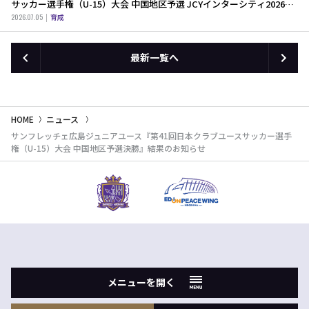
サッカー選手権（U-15）大会 中国地区予選 JCYインターシティ2026中
国地区予選 決定戦 』結果のお知らせ
2026.07.05
育成
最新一覧へ
HOME
ニュース
サンフレッチェ広島ジュニアユース『第41回日本クラブユースサッカー選手
権（U-15）大会 中国地区予選決勝』結果のお知らせ
メニューを開く