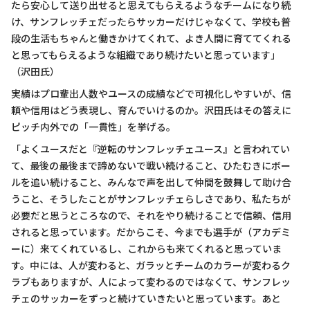
たら安心して送り出せると思えてもらえるようなチームになり続
け、サンフレッチェだったらサッカーだけじゃなくて、学校も普
段の生活もちゃんと働きかけてくれて、よき人間に育ててくれる
と思ってもらえるような組織であり続けたいと思っています」
（沢田氏）
実績はプロ輩出人数やユースの成績などで可視化しやすいが、信
頼や信用はどう表現し、育んでいけるのか。沢田氏はその答えに
ピッチ内外での「一貫性」を挙げる。
「よくユースだと『逆転のサンフレッチェユース』と言われてい
て、最後の最後まで諦めないで戦い続けること、ひたむきにボー
ルを追い続けること、みんなで声を出して仲間を鼓舞して助け合
うこと、そうしたことがサンフレッチェらしさであり、私たちが
必要だと思うところなので、それをやり続けることで信頼、信用
されると思っています。だからこそ、今までも選手が（アカデミ
ーに）来てくれているし、これからも来てくれると思っていま
す。中には、人が変わると、ガラッとチームのカラーが変わるク
ラブもありますが、人によって変わるのではなくて、サンフレッ
チェのサッカーをずっと続けていきたいと思っています。あと