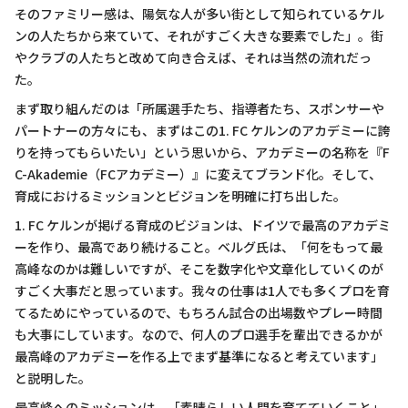
そのファミリー感は、陽気な人が多い街として知られているケル
ンの人たちから来ていて、それがすごく大きな要素でした」。街
やクラブの人たちと改めて向き合えば、それは当然の流れだっ
た。
まず取り組んだのは「所属選手たち、指導者たち、スポンサーや
パートナーの方々にも、まずはこの1. FC ケルンのアカデミーに誇
りを持ってもらいたい」という思いから、アカデミーの名称を『F
C-Akademie（FCアカデミー）』に変えてブランド化。そして、
育成におけるミッションとビジョンを明確に打ち出した。
1. FC ケルンが掲げる育成のビジョンは、ドイツで最高のアカデミ
ーを作り、最高であり続けること。ベルグ氏は、「何をもって最
高峰なのかは難しいですが、そこを数字化や文章化していくのが
すごく大事だと思っています。我々の仕事は1人でも多くプロを育
てるためにやっているので、もちろん試合の出場数やプレー時間
も大事にしています。なので、何人のプロ選手を輩出できるかが
最高峰のアカデミーを作る上でまず基準になると考えています」
と説明した。
最高峰へのミッションは、「素晴らしい人間を育てていくこと」