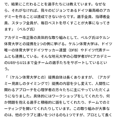
で、結果にこだわることを選手たちには教えています。なぜな
ら、それがなければ、我々のビジョンであるドイツ最高峰のアカ
デミーを作ることは達成できないからです。選手全員、指導者全
員、スタッフ全員が、毎日ベストを尽くすことが大事になってき
ます」（ベルグ氏）
アカデミー改正後の具体的な取り組みとして、ベルグ氏はケルン
体育大学との提携を1つの例に挙げる。ケルン体育大学は、ドイツ
唯一の体育大学でドイツサッカー連盟（DFB）やドイツ代表チー
ムとも連携している。そんな地元大学の心理学者がFCアカデミー
のU8からU21まで全チームの選手たちをサポートしているとい
う。
「（ケルン体育大学との）提携自体は長くありますが、（アカデ
ミー見直しのタイミングで）提携の内容を少し変えて、人間性に
関わるアプローチを心理学者の方々たちに主にやっていただくよ
うになりました。具体的にはワークショップをしてくれたり、何
か問題を抱える選手と積極的に話をしてくれたり、チームでのミ
ーティングを開いてくれたりしています。この取り組みが大事な
のは、他のクラブと違いをつけるのも1つですが、プロとして長く