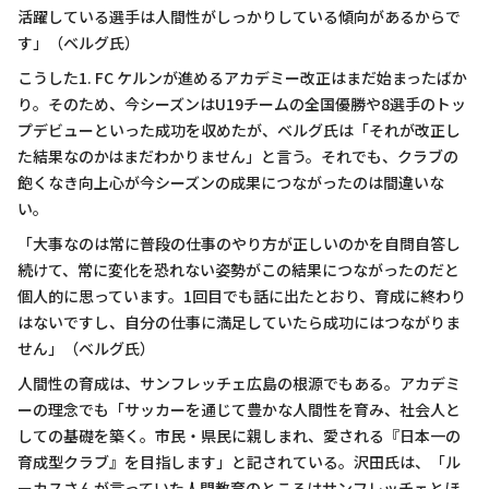
活躍している選手は人間性がしっかりしている傾向があるからで
す」（ベルグ氏）
こうした1. FC ケルンが進めるアカデミー改正はまだ始まったばか
り。そのため、今シーズンはU19チームの全国優勝や8選手のトッ
プデビューといった成功を収めたが、ベルグ氏は「それが改正し
た結果なのかはまだわかりません」と言う。それでも、クラブの
飽くなき向上心が今シーズンの成果につながったのは間違いな
い。
「大事なのは常に普段の仕事のやり方が正しいのかを自問自答し
続けて、常に変化を恐れない姿勢がこの結果につながったのだと
個人的に思っています。1回目でも話に出たとおり、育成に終わり
はないですし、自分の仕事に満足していたら成功にはつながりま
せん」（ベルグ氏）
人間性の育成は、サンフレッチェ広島の根源でもある。アカデミ
ーの理念でも「サッカーを通じて豊かな人間性を育み、社会人と
しての基礎を築く。市民・県民に親しまれ、愛される『日本一の
育成型クラブ』を目指します」と記されている。沢田氏は、「ル
ーカスさんが言っていた人間教育のところはサンフレッチェとほ