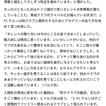
導者と話をして少しずつ改正を進めています」と明かした。
きっかけとなったのはドイツ国内で若いタレントの争奪戦が激化
していることだ。育成クラブのライバル化が進んでいる状況で、1.
FC ケルンは他クラブと差別化するためにアカデミーの在り方を改
めて見つめ直した。
「タレントの取り合いは今のところお金で決まってしまっていて、
個人的には残念に思っています。いいタレントがいると、他のク
ラブが大金を払って獲得する状況になっていて、そこに我々が乗
っかって勝負しても勝てないですし、意味がないことでした。そ
こからどうやって抜け出せるのか、どうやって勝ち抜けるのかを
考えた時に、お金ではない価値を選手に与えていきたいと考えて
いて、いまそこに力を入れています。もちろんアカデミーなの
で、サッカー選手を育てることは当たり前ですが、他のクラブが
あまりやっていない人間を育てることにもっと力を入れていこう
と活動し始めています」（ベルグ氏）
人間性の育成に舵を切った要因は、「街やクラブの歴史、文化が
すごく関わっています」とベルグ氏は言う。「1. FC ケルンはすご
く感情的でファミリー感あふれるクラブとして知られています。