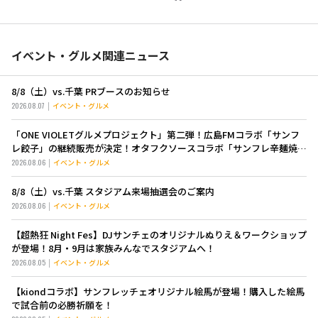
イベント・グルメ関連ニュース
8/8（土）vs.千葉 PRブースのお知らせ
2026.08.07
イベント・グルメ
「ONE VIOLETグルメプロジェクト」第二弾！広島FMコラボ「サンフ
レ餃子」の継続販売が決定！オタフクソースコラボ「サンフレ辛麺焼き
そば」も新登場！
2026.08.06
イベント・グルメ
8/8（土）vs.千葉 スタジアム来場抽選会のご案内
2026.08.06
イベント・グルメ
【超熱狂 Night Fes】DJサンチェのオリジナルぬりえ＆ワークショップ
が登場！8月・9月は家族みんなでスタジアムへ！
2026.08.05
イベント・グルメ
【kiondコラボ】サンフレッチェオリジナル絵馬が登場！購入した絵馬
で試合前の必勝祈願を！