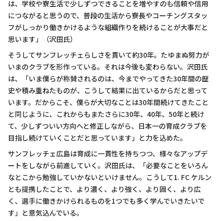
は、学校や寮生活で少しずつできることを増やすのも信頼や信用
につながると思うので、普段の生活から寮長やコーチングスタッ
フがしっかり働きかけるような組織作りを続けることが大事だと
思います」（沢田氏）
そうしてサンフレッチェらしさを貫いて約30年。たゆまぬ努力が
いまのクラブを形作っている。それは今後も変わらない。沢田氏
は、「いま僕らが称賛されるのは、今までやってきた30年間の歴
史や積み重ねたものが、こうして結果に出ているからだと思って
います。だからこそ、僕らが大切なことは30年間続けてきたこと
と同じように、これからもまたさらに30年、40年、50年と続け
て、少しずついい方向へと修正しながら、日本一の育成クラブを
目指し続けていくことだと思っています」と力を込めた。
サンフレッチェ広島は育成に一貫性を持ちつつ、様々なアップデ
ートをしながら前進していく。沢田氏は、「必要なことをいろん
なとこから勉強していかないといけません。こうして1. FC ケルン
とも提携したことで、より濃く、より強く、より固く、より広
く、選手に働きかけられるものを1つでも多く学んでいきたいで
す」と意気込んでいる。