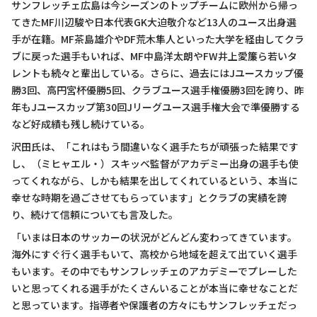
サンフレッチェ広島は今シーズンのトップチームに欧州から帰っ
てきたMF川辺駿や日本代表GK大迫敬介など13人のユース出身選
手が在籍。MF茶島雄介やDF荒木隼人といった大学を経由してクラ
ブに戻った選手もいれば、MF中島洋太朗やFW井上愛簾ら若いタ
レントも続々と輩出している。さらに、過去にはJユースカップ優
勝3回、高円宮杯優勝5回、クラブユース選手権優勝3回を誇り、昨
年もJユースカップ第30回Jリーグユース選手権大会で準優勝する
など好成績も残し続けている。
沢田氏は、「これはもう間違いなく選手たちが頑張った結果です
し、（ミヒャエル・）スキッベ監督がアカデミー出身の選手も使
ってくれながら、しかも結果を出してくれているという、本当に
幸せな時期を過ごさせてもらっています」とクラブの実績を誇
り、続けて信頼についても言及した。
「いまは日本のサッカーの状況がどんどん変わってきています。
海外にすぐ行く選手もいて、高校から地域を超えて出ていく選手
もいます。その中でもサンフレッチェのアカデミーでプレーした
いと思ってくれる選手がたくさんいることが本当に幸せなことだ
と思っています。指導者や保護者の方々にもサンフレッチェだっ