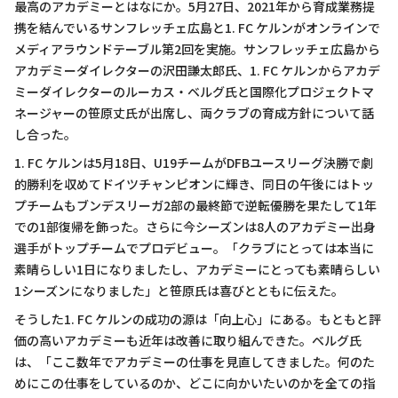
最高のアカデミーとはなにか。5月27日、2021年から育成業務提
携を結んでいるサンフレッチェ広島と1. FC ケルンがオンラインで
メディアラウンドテーブル第2回を実施。サンフレッチェ広島から
アカデミーダイレクターの沢田謙太郎氏、1. FC ケルンからアカデ
ミーダイレクターのルーカス・ベルグ氏と国際化プロジェクトマ
ネージャーの笹原丈氏が出席し、両クラブの育成方針について話
し合った。
1. FC ケルンは5月18日、U19チームがDFBユースリーグ決勝で劇
的勝利を収めてドイツチャンピオンに輝き、同日の午後にはトッ
プチームもブンデスリーガ2部の最終節で逆転優勝を果たして1年
での1部復帰を飾った。さらに今シーズンは8人のアカデミー出身
選手がトップチームでプロデビュー。「クラブにとっては本当に
素晴らしい1日になりましたし、アカデミーにとっても素晴らしい
1シーズンになりました」と笹原氏は喜びとともに伝えた。
そうした1. FC ケルンの成功の源は「向上心」にある。もともと評
価の高いアカデミーも近年は改善に取り組んできた。ベルグ氏
は、「ここ数年でアカデミーの仕事を見直してきました。何のた
めにこの仕事をしているのか、どこに向かいたいのかを全ての指