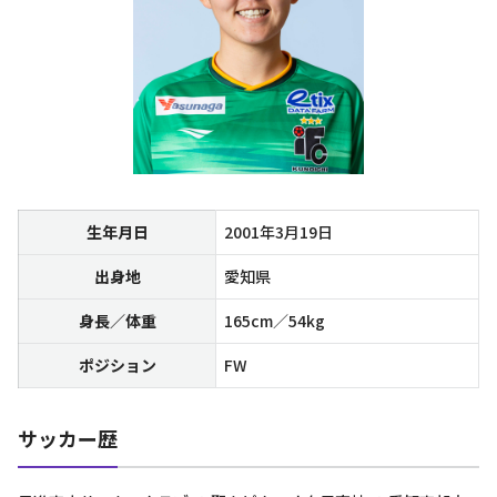
生年月日
2001年3月19日
出身地
愛知県
身長／体重
165cm／54kg
ポジション
FW
サッカー歴