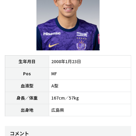
生年月日
2008年1月23日
Pos
MF
血液型
A型
身長／体重
167cm／57kg
出身地
広島県
コメント