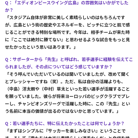
Q：「エディオンピースウイング広島」の雰囲気はいかがでした
か？
「スタジアム自体が非常に美しく素晴らしいのはもちろんです
が、広島という街の歴史やエネルギーを、ピッチに立つと肌で感
じることができる特別な場所です。今年は、相手チームが来た時
に『ここでは絶対に勝てない』と思わせるような試合をもっと見
せたかったという思いはあります。」
Q：サポーターから「先生」と呼ばれ、若手選手に経験を伝えてこ
られましたが、その点についてはどう感じていますか？
「そう呼んでいただいているのは聞いていましたが、改めて聞く
とプレッシャーですね（笑）。ただ、私は自分の活躍よりも、
（中島）洋太朗や（中村）草太といった若い選手が活躍すること
を願っていました。彼らが将来ヨーロッパのビッグクラブでプレ
ーし、チャンピオンズリーグで活躍した時に、この『先生』とい
う名前に本当の価値が出るのではないかと思っています。」
Q：若い選手たちに、特に伝えたかったことは何でしょうか？
「まずはシンプルに『サッカーを楽しみなさい』ということで
す。そして『君たちは本当に素晴らしい選手なんだ』と自信を持