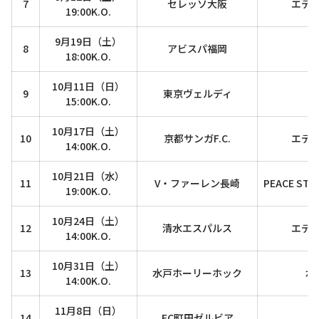
7
セレッソ大阪
エデ
19:00K.O.
9月19日（土）
8
アビスパ福岡
18:00K.O.
10月11日（日）
9
東京ヴェルディ
15:00K.O.
10月17日（土）
10
京都サンガF.C.
エデ
14:00K.O.
10月21日（水）
11
V・ファーレン長崎
PEACE STAD
19:00K.O.
10月24日（土）
12
清水エスパルス
エデ
14:00K.O.
10月31日（土）
13
水戸ホーリーホック
水
14:00K.O.
11月8日（日）
14
FC町田ゼルビア