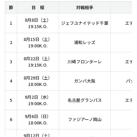
節
日 程
対戦相手
8月8日（土）
1
ジェフユナイテッド千葉
エデ
19:15K.O.
8月15日（土）
2
浦和レッズ
19:00K.O.
8月22日（土）
3
川崎フロンターレ
エデ
19:15K.O.
8月29日（土）
4
ガンバ大阪
パナ
18:00K.O.
9月2日（水）
5
名古屋グランパス
エデ
19:00K.O.
9月6日（日）
6
ファジアーノ岡山
J
18:00K.O.
9月12日（土）