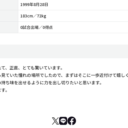
1999年8月28日
183cm／72kg
0試合出場／0得点
れて、正直、とても驚いています。
ら見ていた憧れの場所でしたので、まずはそこに一歩近付けて嬉し
の持ち味を出せるように力を出し切りたいと思います。
ます。