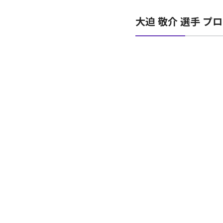
大迫 敬介 選手 プ