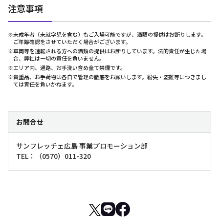
注意事項
※未成年者（未就学児を含む）もご入場可能ですが、酒類の提供はお断りします。
ご年齢確認をさせていただく場合がございます。
※車両等を運転される方への酒類の提供はお断りしています。法的責任が生じた場
合、弊社は一切の責任を負いません。
※エリア内、通路、お手洗い含め全て禁煙です。
※貴重品、お手荷物は各自で管理の徹底をお願いします。紛失・盗難等につきまし
ては責任を負いかねます。
お問合せ
サンフレッチェ広島 事業プロモーション部
TEL：（0570）011-320