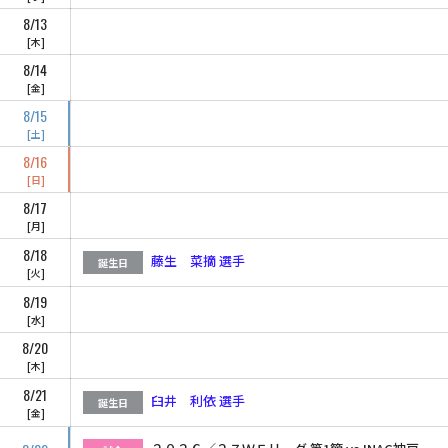
8/13
木
8/14
金
8/15
土
8/16
日
8/17
月
8/18
藤生 菜摘 選手
誕生日
火
8/19
水
8/20
木
8/21
臼井 利依 選手
誕生日
金