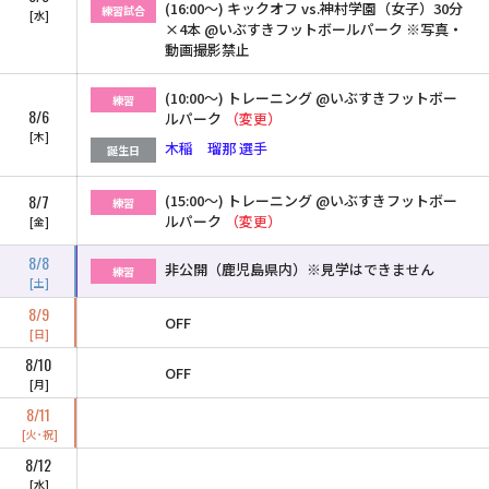
(16:00〜) キックオフ vs.神村学園（女子）30分
練習試合
水
×4本 @いぶすきフットボールパーク ※写真・
動画撮影禁止
(10:00〜) トレーニング @いぶすきフットボー
練習
8/6
ルパーク
（変更）
木
木稲 瑠那 選手
誕生日
8/7
(15:00〜) トレーニング @いぶすきフットボー
練習
ルパーク
（変更）
金
8/8
非公開（鹿児島県内）※見学はできません
練習
土
8/9
OFF
日
8/10
OFF
月
8/11
火･祝
8/12
水