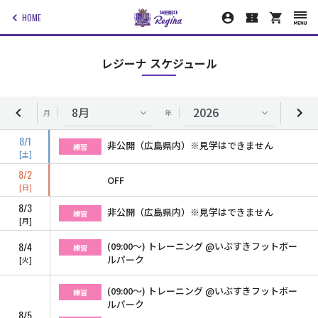
HOME
レジーナ スケジュール
月
年
8/1
非公開（広島県内）※見学はできません
練習
土
8/2
OFF
日
8/3
非公開（広島県内）※見学はできません
練習
月
8/4
(09:00〜) トレーニング @いぶすきフットボー
練習
ルパーク
火
(09:00〜) トレーニング @いぶすきフットボー
練習
ルパーク
8/5