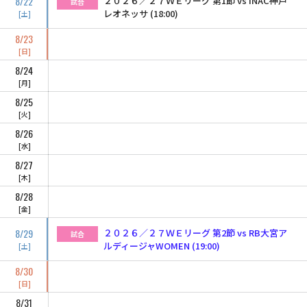
8/22
２０２６／２７ＷＥリーグ 第1節 vs INAC神戸
試合
レオネッサ (18:00)
土
8/23
日
8/24
月
8/25
火
8/26
水
8/27
木
8/28
金
8/29
２０２６／２７ＷＥリーグ 第2節 vs RB大宮ア
試合
ルディージャWOMEN (19:00)
土
8/30
日
8/31