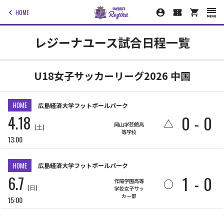
HOME
レジーナユース試合日程一覧
U18女子サッカーリーグ2026 中国
HOME
広島経済大学フットボールパーク
4.18
0
-
0
△
岡山学芸館高
(土)
等学校
13:00
HOME
広島経済大学フットボールパーク
6.7
1
-
0
○
作陽学園高等
(日)
学校女子サッ
カー部
15:00