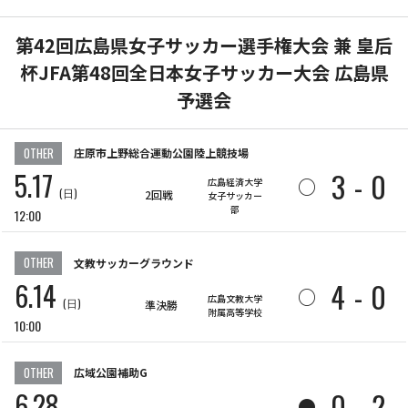
第42回広島県女子サッカー選手権大会 兼 皇后
杯JFA第48回全日本女子サッカー大会 広島県
予選会
OTHER
庄原市上野総合運動公園陸上競技場
5.17
3
-
0
○
広島経済大学
(日)
2回戦
女子サッカー
部
12:00
OTHER
文教サッカーグラウンド
6.14
4
-
0
○
広島文教大学
(日)
準決勝
附属高等学校
10:00
OTHER
広域公園補助G
6.28
0
-
2
●