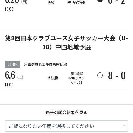
(日)
決勝
AICJ高等学校
10:00
第8回日本クラブユース女子サッカー大会（U-
18）中国地域予選
OTHER
出雲健康公園多目的運動場
6.6
8
-
0
○
岡山湯郷
(土)
準決勝
Belleアカデ
ミーU18
14:00
過去の試合結果を見る