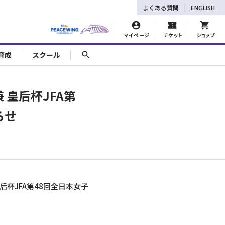
よくある質問
ENGLISH
マイページ
チケット
ショップ
育成
スクール
 皇后杯JFA第
らせ
杯JFA第48回全日本女子