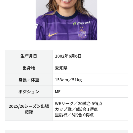
生年月日
2002年6月6日
出身地
愛知県
身長／体重
153cm／51kg
ポジション
MF
WEリーグ／20試合 5得点
2025/26シーズン出場
カップ戦／8試合 1得点
記録
皇后杯／5試合 0得点