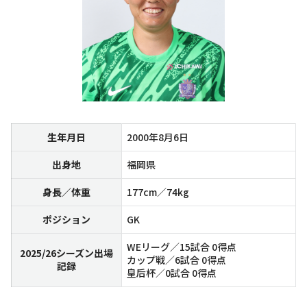
生年月日
2000年8月6日
出身地
福岡県
身長／体重
177cm／74kg
ポジション
GK
WEリーグ／15試合 0得点
2025/26シーズン出場
カップ戦／6試合 0得点
記録
皇后杯／0試合 0得点