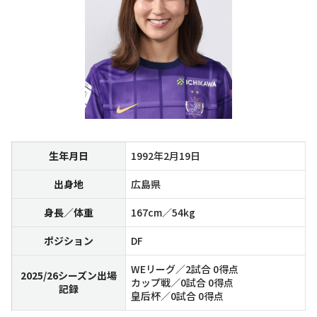
生年月日
1992年2月19日
出身地
広島県
身長／体重
167cm／54kg
ポジション
DF
WEリーグ／2試合 0得点
2025/26シーズン出場
カップ戦／0試合 0得点
記録
皇后杯／0試合 0得点