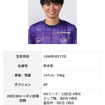
生年月日
1996年9月27日
出身地
熊本県
身長／体重
167cm／59kg
ポジション
MF
WEリーグ／22試合 8得点
2025/26シーズン出場
カップ戦／8試合 4得点
記録
皇后杯／5試合 2得点