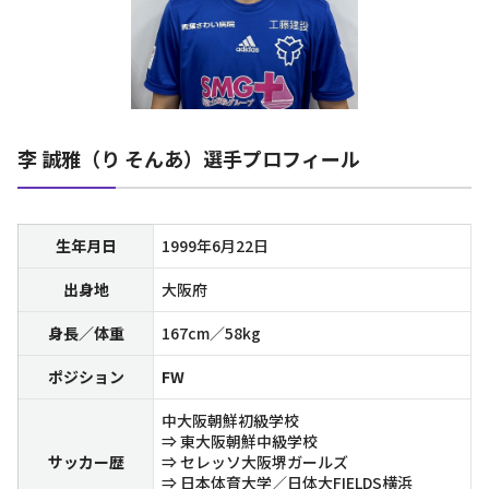
李 誠雅（り そんあ）選手プロフィール
生年月日
1999年6月22日
出身地
大阪府
身長／体重
167cm／58kg
ポジション
FW
中大阪朝鮮初級学校
⇒ 東大阪朝鮮中級学校
サッカー歴
⇒ セレッソ大阪堺ガールズ
⇒ 日本体育大学／日体大FIELDS横浜