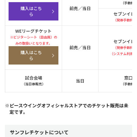
（手数料
前売／当日
購入はこち
セブンイレ
ら
（発券手数料1
WEリーグチケット
※ビジターシート（自由席）の
セブンイレ
みの取扱いとなります。
前売／当日
（発券手数料1
購入はこち
（システム利用料
ら
試合会場
窓口渡
当日
（当日券販売）
（手数料
※ピースウイングオフィシャルストアでのチケット販売は未
定です。
サンフレチケットについて