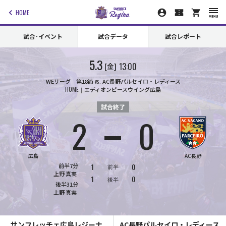
HOME
試合･イベント
試合データ
試合レポート
5.3
13:00
金
WEリーグ 第18節
vs.
AC長野パルセイロ・レディース
HOME
エディオンピースウイング広島
試合終了
2
0
対
広島
AC長野
前半7分
1
0
前半
上野
真実
1
0
後半
後半31分
上野
真実
サンフレッチェ広島レジーナ
AC長野パルセイロ・レディース