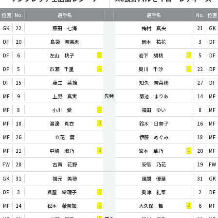
位置
No.
選手名
選手名
No.
位置
GK
22
藤田 七海
梅村 真央
21
GK
DF
20
島袋 奈美恵
岡本 祐花
3
DF
DF
6
左山 桃子
岩下 胡桃
5
DF
1
1
DF
5
市瀬 千里
奥川 千沙
22
DF
1
1
DF
15
藤生 菜摘
知久 奈菜穂
27
DF
先発
MF
9
上野 真実
菊池 まりあ
14
MF
MF
8
小川 愛
福田 ゆい
8
MF
1
MF
18
渡邊 真衣
鈴木 日奈子
16
MF
3
MF
26
立花 葉
伊藤 めぐみ
18
MF
MF
11
中嶋 淑乃
宮本 華乃
20
MF
3
1
FW
28
古賀 花野
安倍 乃花
19
FW
GK
31
福元 美穂
風間 優華
31
GK
DF
3
呉屋 絵理子
奥津 礼菜
2
DF
1
MF
14
松本 茉奈加
大久保 舞
6
MF
1
2