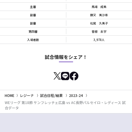
主審
馬場 成美
副審
勝又 美沙希
副審
松尾 久美子
第四審
曽根 未宇
入場者数
3,978人
試合情報をシェア！
HOME
レジーナ
試合日程/結果
2023-24
WEリーグ 第18節 サンフレッチェ広島 vs AC長野パルセイロ・レディース 試
合データ