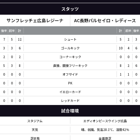
スタッツ
サンフレッチェ広島レジーナ
AC長野パルセイロ・レディース
後半
前半
計
計
前半
後半
7
5
12
シュート
5
2
3
3
3
6
ゴールキック
10
4
6
2
0
2
コーナーキック
0
0
0
5
3
8
直接、間接フリーキック
8
2
6
0
0
0
オフサイド
1
1
0
0
0
0
PK
0
0
0
0
0
0
イエローカード
0
0
0
0
0
0
レッドカード
0
0
0
試合環境
スタジアム
エディオンピースウイング広島
天気
晴、弱風、気温28.1℃、湿度42％
芝状態
全面良芝