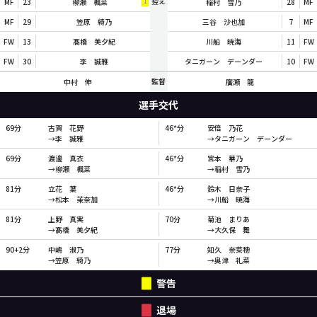
控え
MF
23
柳瀬 楓菜
稲村 雪乃
28
MF
1
MF
29
笠原 綺乃
三谷 沙也加
7
MF
FW
13
髙橋 美夕紀
川船 暁海
11
FW
FW
30
李 誠雅
タニガーン デーンダー
10
FW
監督
中村 伸
廣瀬 龍
選手交代
69分
古賀 花野
46*分
安倍 乃花
→李 誠雅
→タニガーン デーンダー
69分
渡邊 真衣
46*分
宮本 華乃
→柳瀬 楓菜
→稲村 雪乃
81分
立花 葉
46*分
鈴木 日奈子
→松本 茉奈加
→川船 暁海
81分
上野 真実
70分
菊池 まりあ
→髙橋 美夕紀
→大久保 舞
90+2分
中嶋 淑乃
77分
知久 奈菜穂
→笠原 綺乃
→奥津 礼菜
警告
退場