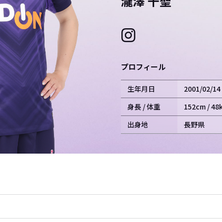
たきざわ ちせ
瀧澤
千聖
プロフィール
生年月日
2001/02/14
身長 / 体重
152cm / 48
出身地
長野県