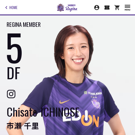
HOME
5
REGINA MEMBER
DF
Chisato
ICHINOSE
いちのせ ちさと
市瀬
千里