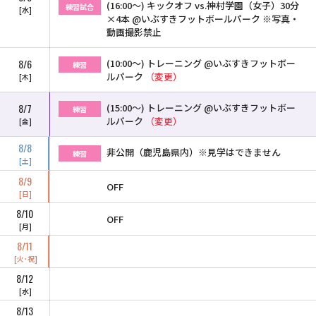
(16:00〜) キックオフ vs.神村学園（女子）30分
練習試合
水
×4本 @いぶすきフットボールパーク ※写真・
動画撮影禁止
8/6
(10:00〜) トレーニング @いぶすきフットボー
練習
ルパーク
（変更）
木
8/7
(15:00〜) トレーニング @いぶすきフットボー
練習
ルパーク
（変更）
金
8/8
非公開（鹿児島県内）※見学はできません
練習
土
8/9
OFF
日
8/10
OFF
月
8/11
火･祝
8/12
水
8/13