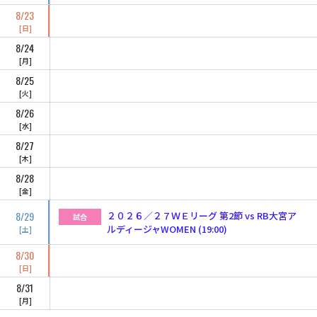
8/23
日
8/24
月
8/25
火
8/26
水
8/27
木
8/28
金
8/29
２０２６／２７ＷＥリーグ 第2節 vs RB大宮ア
試合
ルディージャWOMEN (19:00)
土
8/30
日
8/31
月