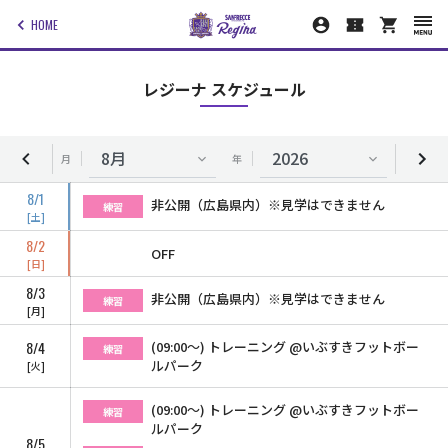
HOME
レジーナ スケジュール
月
年
8/1
非公開（広島県内）※見学はできません
練習
土
8/2
OFF
日
8/3
非公開（広島県内）※見学はできません
練習
月
8/4
(09:00〜) トレーニング @いぶすきフットボー
練習
ルパーク
火
(09:00〜) トレーニング @いぶすきフットボー
練習
ルパーク
8/5