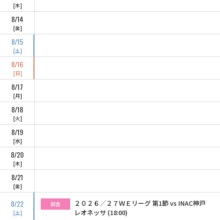
木
8/14
金
8/15
土
8/16
日
8/17
月
8/18
火
8/19
水
8/20
木
8/21
金
8/22
２０２６／２７ＷＥリーグ 第1節 vs INAC神戸
試合
レオネッサ (18:00)
土