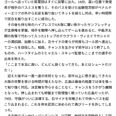
ゴールへ迫っていた紫軍団はすぐに反撃に出た。16分、高い位置で東俊
希が相手のパスミスを奪うと、そのパスを受けた加藤陸次樹がペナルテ
ィーエリアの外から右足を振り抜いてネットを揺らし同点。早い時間帯
で試合を振り出すことに成功した。
その後も持ち味のハイプレスでG大阪に襲い掛かったサンフレッチェ
が主導権を掌握。相手を敵陣へ押し込んでゲームを進めると、中島洋太
朗の負傷で代わって入った1トップのドウグラス・ヴィエイラやシャド
ーの満田誠、加藤らに加え、左サイドの東らが何度もゴール前へ進出し
てゴールを目指した。結局、チャンスを生かせず前半は1-1で終了した
ものの、ハーフタイムのミヒャエル・スキッベ監督もここまでの選手の
出来を称えた。
「ここまで本当に良い。どんどん良くなってきた。あとはシュートだけ
だ！」
迎えた後半は一進一退の攻防となった。前半以上に巻き返してきたG
大阪の攻撃を受ける時間が増えたなか、広島は最後の局面では体を張っ
て粘り強く対応。決定機を作らせることなく、チャンスをうかがう展開
となった。押し込まれても終盤まで我慢強く戦っていた広島だったが、
79分、守備がついに決壊する。右サイドを攻略されて中央へパスを起
こり込まれると、これを岸本武流に決められて再びリードを許してしま
った。
その後はゴンサロ・パシエンシア、川辺駿、柏好文を同時投入して同