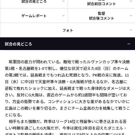
試合の見どころ
試合前日コメント
監督
ゲームレポート
試合後コメント
フォト
試合の見どころ
紫軍団の底力が問われている。敵地で戦ったルヴァンカップ準々決勝
第1戦・名古屋戦を1-0で制し、優位な状況で迎えた8日（日）のホーム
の第2戦では、延長戦までもつれ込む死闘となり、PK戦の末に敗退。11
日（水）に中2日で天皇杯準々決勝・G大阪戦が控えるなか、名古屋に
逆転で敗れたショックに加え、延長戦まで戦った身体的なダメージは大
きい。反対にG大阪は、直近のゲームから約2週間半も間隔が空いてお
り、万全の態勢である。コンディションに大きな差があるなかでいかに
広島はこの戦いを乗り切るか。まさにチーム全員の力を結集して戦うこ
とになる。
相手もまた強敵だ。昨季はリーグ16位と残留争いに巻き込まれる苦
しい時期を過ごしたG大阪だが、今季は就任2年目を迎えたダニエル・
ポヤトス監督の戦術も浸透し、現在はJ1で5位と上々の位置につける。