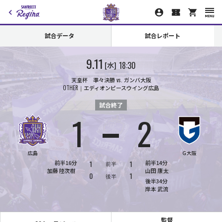
試合データ
試合レポート
9.11
18:30
水
天皇杯 準々決勝
vs.
ガンバ大阪
OTHER
エディオンピースウイング広島
試合終了
1
2
対
広島
G大阪
前半16分
1
1
前半14分
前半
加藤
陸次樹
山田
康太
0
1
後半
後半34分
岸本
武流
監督