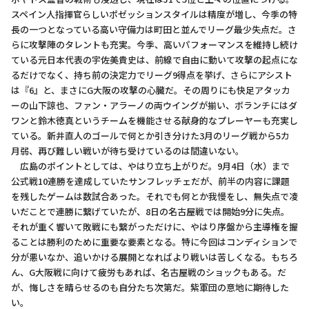
スペイン人指揮官らしいポゼッションスタイルは精度が増し、今季の特
長の一つとなっている高い守備力は町田と並んでリーグ最少失点だ。さ
らに攻撃陣のタレントも充実。今季、高いパフォーマンスを維持し続け
ている元日本代表の宇佐美貴史は、前線で自由に動いて攻撃の起点にな
るだけでなく、持ち前の決定力でリーグ9得点を挙げ、さらにアシスト
は『6』と、まさにG大阪の攻撃の心臓だ。その周りにも快足アタッカ
ーの山下諒也、ファン・アラーノの両ウイングが揃い、ボランチにはダ
ワンと鈴木徳真というチームを機能させる献身的なプレーヤーも充実し
ている。新井直人のゴールで何とか引き分けた3月のリーグ戦から5カ
月弱、再び難しい戦いが待ち受けているのは間違いない。
広島のポイントとしては、やはり立ち上がりだ。9月4日（水）まで
公式戦10連勝を達成していたサンフレッチェだが、前半の内容に課題
を残したゲームは数試合あった。それでも何とか我慢をし、無失点で凌
いだことで連勝に繋げていたが、8日の名古屋戦では開始9分に失点。
それが重く響いて敗戦にも繋がっただけに、やはり序盤から主導権を握
ることは勝利のために重要な要素となる。特に今回はコンディションで
分が悪いなか、追いかける展開となればより戦いは苦しくなる。もちろ
ん、G大阪戦に向けて疲労もあれば、名古屋戦のショックもある。だ
が、悔しさを晴らせるのも自分たち次第だ。紫軍団の意地に期待した
い。