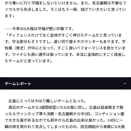
から奪いに行く守備をしないといけません。また、名古屋戦は不要なフ
ァウルから失点しました。そこはもう一度、妨げていきたいと思ってい
ます」
──今季のG大阪は守備が堅い印象です。
「ディフェンスだけでなく全体がすごく伸びたチームだと思っていま
す。守る部分もそうですし、速い切り替えやカウンターもあります。宇
佐美（貴史）が中心となって、すごく良いパフォーマンスを見せていま
す。ワイドにも良い選手は揃っています。本当に全体的にすごく成長し
たチームだと思っています」
ゲームレポート
広島にとってはやはり難しいゲームとなった。
直近のゲームから2週間弱空いたG大阪に対し、広島は延長戦まで戦
ったルヴァンカップ準々決勝・名古屋戦から中2日。コンディション面
で大きな差があるなかでも前半から広島の出来は良かった。14分に一
瞬の隙を突かれて失点してしまったものの、試合開始から果敢にG大阪