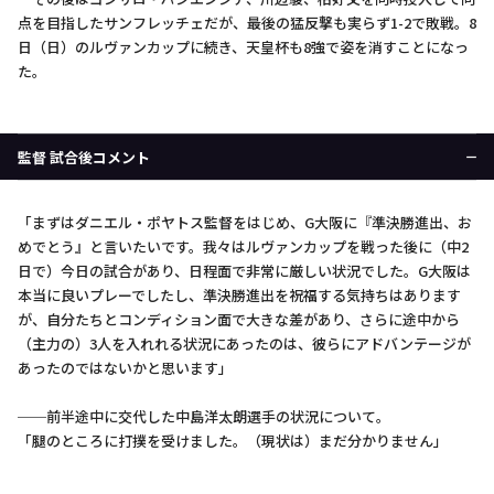
点を目指したサンフレッチェだが、最後の猛反撃も実らず1-2で敗戦。8
日（日）のルヴァンカップに続き、天皇杯も8強で姿を消すことになっ
た。
監督 試合後コメント
「まずはダニエル・ポヤトス監督をはじめ、G大阪に『準決勝進出、お
めでとう』と言いたいです。我々はルヴァンカップを戦った後に（中2
日で）今日の試合があり、日程面で非常に厳しい状況でした。G大阪は
本当に良いプレーでしたし、準決勝進出を祝福する気持ちはあります
が、自分たちとコンディション面で大きな差があり、さらに途中から
（主力の）3人を入れれる状況にあったのは、彼らにアドバンテージが
あったのではないかと思います」
──前半途中に交代した中島洋太朗選手の状況について。
「腿のところに打撲を受けました。（現状は）まだ分かりません」