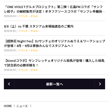
「ONE VIOLETグルメプロジェクト」第二弾！広島FMコラボ「サンフ
レ餃子」の継続販売が決定！オタフクソースコラボ「サンフレ辛麺焼き
そば」も新登場！
2026.08.06
イベント・グルメ
8/8（土）vs.千葉 スタジアム来場抽選会のご案内
2026.08.06
イベント・グルメ
【超熱狂 Night Fes】DJサンチェのオリジナルぬりえ＆ワークショップ
が登場！8月・9月は家族みんなでスタジアムへ！
2026.08.05
イベント・グルメ
【kiondコラボ】サンフレッチェオリジナル絵馬が登場！購入した絵馬
で試合前の必勝祈願を！
2026.08.05
イベント・グルメ
最新一覧へ
HOME
ニュース