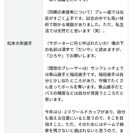
（同期の東俊希について）プレー面では左
足がすごく上手です。試合の中でも高い技
術で助かる場面がありました。ただ、私生
活では天然だと思います（笑）。
松本大弥選手
（サポーターに何と呼ばれたいか）僕の下
の名前は漢字で『だいや』と読めますが、
『ひろや』でお願いします。
（理想のプレーヤーは）サンフレッチェで
は青山選手と稲垣選手です。稲垣選手は自
分と少し似たところがあり、守備でたくさ
ん走ってボールを奪います。青山選手だと
パスの精度などは自分が見習うところだと
思います。
今年はＵ-２０ワールドカップがあり、自分
も狙える位置にいると思うので、そこを目
指すこと。ただ、そのためにはチームで結
果を残さないと選ばれないと思うので、ま