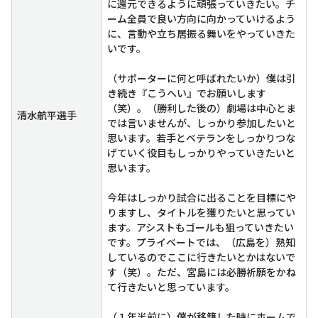
に還元できるように頑張っていきたい。チ
ーム全員で良い方向に向かっていけるよう
に、言動や立ち居振る舞いをやっていきた
いです。
（サポーターに何と呼ばれたいか）僕は引
き続き『こうへい』でお願いします
（笑）。（勝利した後の）劇場は中心とま
清水航平選手
では言いませんが、しっかり参加したいと
思います。若手とベテランをしっかりつな
げていく役目もしっかりやっていきたいと
思います。
今年はしっかり試合に出ることを目標にや
りますし、タイトルを獲りたいと思ってい
ます。アシストもゴールも狙っていきたい
です。プライベートでは、（広島を）熟知
しているのでここに行きたいとかはないで
す（笑）。ただ、宮島には必勝祈願をかね
て行きたいと思っています。
（１年半前に）僕が移籍した時にホームで