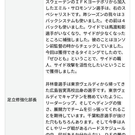
スウェーデンのＩＦＫヨーテボリから加入
したエミル・サロモンソン選手は、右のス
ペシャリストです。昨シーズンの我々は３
バックシステムも使いました。その前は４
バックも使いました。ワイドでは馬渡和彰
選手がいなくなり、サイドが少なくなった
ところに補強しました。彼のことはヨンソ
ン前監督の時からチェックしていました。
今回は獲得できるタイミングでしたので、
『ぜひとも』ということで、サイドの職
人、サイド攻撃を活性化したいということ
で獲得しました。
井林章選手は東京ヴェルディから帰ってき
た広島皆実高校出身の選手です。東京ヴェ
ルディでキャプテンを務めていたように、
足立修強化部長
リーダーシップ、そしてヘディングの強
さ、展開力でチームを引っ張ってくれるこ
とを期待しています。千葉和彦選手が抜け
た穴ももちろんあります。そして今季はＡ
ＣＬやリーグ戦があるハードスケジュール
の中、何があるか分からない。ＤＦの層の