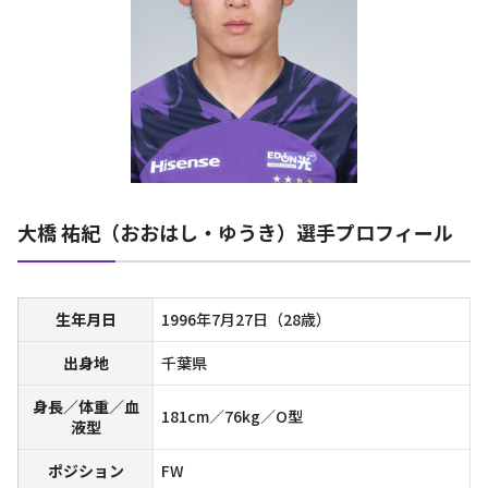
大橋 祐紀（おおはし・ゆうき）選手プロフィール
生年月日
1996年7月27日（28歳）
出身地
千葉県
身長／体重／血
181cm／76kg／O型
液型
ポジション
FW