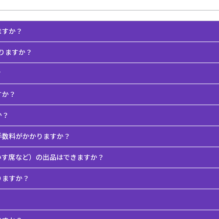
ますか？
なりますか？
？
すか？
か？
手数料がかかりますか？
いす席など）の出品はできますか？
りますか？