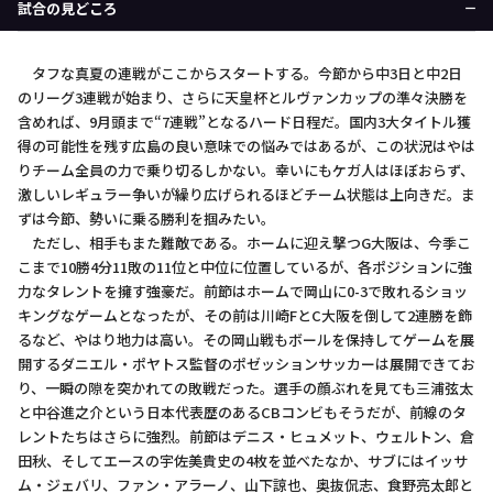
試合の見どころ
タフな真夏の連戦がここからスタートする。今節から中3日と中2日
のリーグ3連戦が始まり、さらに天皇杯とルヴァンカップの準々決勝を
含めれば、9月頭まで“7連戦”となるハード日程だ。国内3大タイトル獲
得の可能性を残す広島の良い意味での悩みではあるが、この状況はやは
りチーム全員の力で乗り切るしかない。幸いにもケガ人はほぼおらず、
激しいレギュラー争いが繰り広げられるほどチーム状態は上向きだ。ま
ずは今節、勢いに乗る勝利を掴みたい。
ただし、相手もまた難敵である。ホームに迎え撃つG大阪は、今季こ
こまで10勝4分11敗の11位と中位に位置しているが、各ポジションに強
力なタレントを擁す強豪だ。前節はホームで岡山に0-3で敗れるショッ
キングなゲームとなったが、その前は川崎FとC大阪を倒して2連勝を飾
るなど、やはり地力は高い。その岡山戦もボールを保持してゲームを展
開するダニエル・ポヤトス監督のポゼッションサッカーは展開できてお
り、一瞬の隙を突かれての敗戦だった。選手の顔ぶれを見ても三浦弦太
と中谷進之介という日本代表歴のあるCBコンビもそうだが、前線のタ
レントたちはさらに強烈。前節はデニス・ヒュメット、ウェルトン、倉
田秋、そしてエースの宇佐美貴史の4枚を並べたなか、サブにはイッサ
ム・ジェバリ、ファン・アラーノ、山下諒也、奥抜侃志、食野亮太郎と