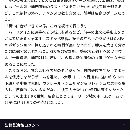
その後もG大阪にほとんど自由を許さずゲームを進めた広島は、43分
にもゴール前で前田直輝のラストパスを受けた中村が決定機を迎える
が、これは枠の外へ。チャンスの数も含めて、前半は広島のゲームだっ
た。
「良い試合ができている。これを続けて行こう!」
ハーフタイムに選手へそう指示を送るなど、前半の出来に手応えをつ
かんでいたミヒャエル・スキッベ監督。後半の立ち上がりからはG大阪
のポゼッションに押し込まれる時間が長くなったが、勝負を大きく分け
たのは60分のことだった。G大阪の安部柊斗がGK大迫敬介へのファウ
ルで一発退場。前回対戦に続いて、広島は数的優位の状況でゲームを進
めることになった。
こうなると、試合はもう広島のモノだった。数的優位を生かしてボー
ルを保持しながらゲームを進め、G大阪ゴールへ目指す。途中からは木
下康介や中島洋太朗、ヴァレール・ジェルマンらフレッシュな選手を投
入して圧倒的に攻め込んだなか、決定力を欠いて2点目は奪えなかった
が、そのまま1-0で勝利。広島にとっては、リーグ戦のホームゲームで
は実に3カ月ぶりの勝点3となった。
監督 試合後コメント