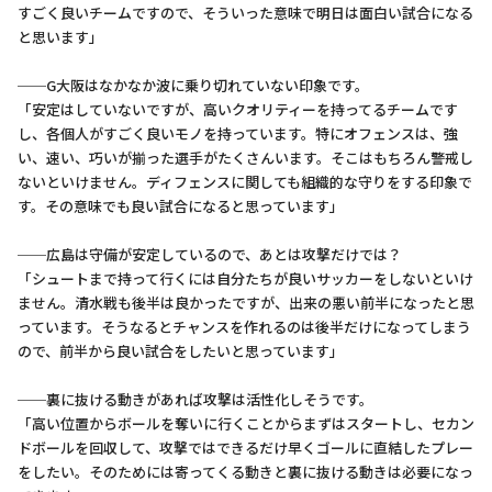
すごく良いチームですので、そういった意味で明日は面白い試合になる
と思います」
──G大阪はなかなか波に乗り切れていない印象です。
「安定はしていないですが、高いクオリティーを持ってるチームです
し、各個人がすごく良いモノを持っています。特にオフェンスは、強
い、速い、巧いが揃った選手がたくさんいます。そこはもちろん警戒し
ないといけません。ディフェンスに関しても組織的な守りをする印象で
す。その意味でも良い試合になると思っています」
──広島は守備が安定しているので、あとは攻撃だけでは？
「シュートまで持って行くには自分たちが良いサッカーをしないといけ
ません。清水戦も後半は良かったですが、出来の悪い前半になったと思
っています。そうなるとチャンスを作れるのは後半だけになってしまう
ので、前半から良い試合をしたいと思っています」
──裏に抜ける動きがあれば攻撃は活性化しそうです。
「高い位置からボールを奪いに行くことからまずはスタートし、セカン
ドボールを回収して、攻撃ではできるだけ早くゴールに直結したプレー
をしたい。そのためには寄ってくる動きと裏に抜ける動きは必要になっ