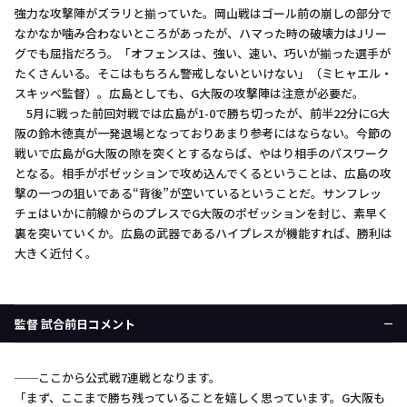
強力な攻撃陣がズラリと揃っていた。岡山戦はゴール前の崩しの部分で
なかなか噛み合わないところがあったが、ハマった時の破壊力はJリー
グでも屈指だろう。「オフェンスは、強い、速い、巧いが揃った選手が
たくさんいる。そこはもちろん警戒しないといけない」（ミヒャエル・
スキッベ監督）。広島としても、G大阪の攻撃陣は注意が必要だ。
5月に戦った前回対戦では広島が1-0で勝ち切ったが、前半22分にG大
阪の鈴木徳真が一発退場となっておりあまり参考にはならない。今節の
戦いで広島がG大阪の隙を突くとするならば、やはり相手のパスワーク
となる。相手がポゼッションで攻め込んでくるということは、広島の攻
撃の一つの狙いである“背後”が空いているということだ。サンフレッ
チェはいかに前線からのプレスでG大阪のポゼッションを封じ、素早く
裏を突いていくか。広島の武器であるハイプレスが機能すれば、勝利は
大きく近付く。
監督 試合前日コメント
──ここから公式戦7連戦となります。
「まず、ここまで勝ち残っていることを嬉しく思っています。G大阪も