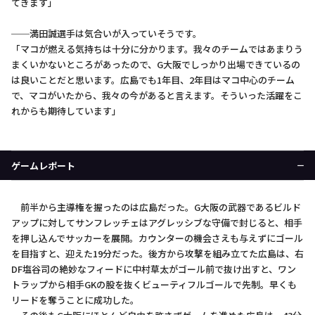
てきます」
──満田誠選手は気合いが入っていそうです。
「マコが燃える気持ちは十分に分かります。我々のチームではあまりう
まくいかないところがあったので、G大阪でしっかり出場できているの
は良いことだと思います。広島でも1年目、2年目はマコ中心のチーム
で、マコがいたから、我々の今があると言えます。そういった活躍をこ
れからも期待しています」
ゲームレポート
前半から主導権を握ったのは広島だった。G大阪の武器であるビルド
アップに対してサンフレッチェはアグレッシブな守備で封じると、相手
を押し込んでサッカーを展開。カウンターの機会さえも与えずにゴール
を目指すと、迎えた19分だった。後方から攻撃を組み立てた広島は、右
DF塩谷司の絶妙なフィードに中村草太がゴール前で抜け出すと、ワン
トラップから相手GKの股を抜くビューティフルゴールで先制。早くも
リードを奪うことに成功した。