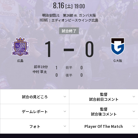
8.16
19:00
土
明治安田J1 第26節
vs.
ガンバ大阪
HOME
エディオンピースウイング広島
試合終了
1
0
対
広島
G大阪
前半19分
1
0
前半
中村
草太
0
0
後半
監督
試合の見どころ
試合前日コメント
監督
ゲームレポート
試合後コメント
フォト
Player Of The Match