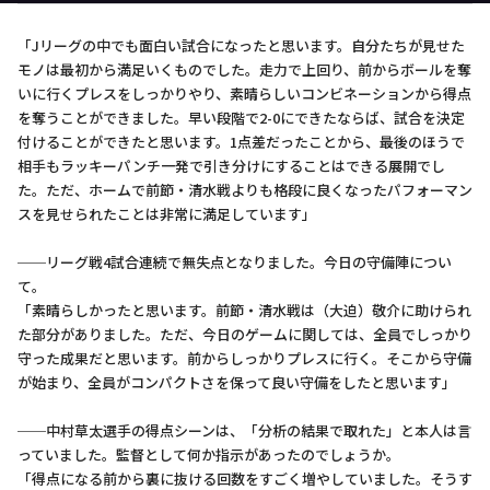
「Jリーグの中でも面白い試合になったと思います。自分たちが見せた
モノは最初から満足いくものでした。走力で上回り、前からボールを奪
いに行くプレスをしっかりやり、素晴らしいコンビネーションから得点
を奪うことができました。早い段階で2-0にできたならば、試合を決定
付けることができたと思います。1点差だったことから、最後のほうで
相手もラッキーパンチ一発で引き分けにすることはできる展開でし
た。ただ、ホームで前節・清水戦よりも格段に良くなったパフォーマン
スを見せられたことは非常に満足しています」
──リーグ戦4試合連続で無失点となりました。今日の守備陣につい
て。
「素晴らしかったと思います。前節・清水戦は（大迫）敬介に助けられ
た部分がありました。ただ、今日のゲームに関しては、全員でしっかり
守った成果だと思います。前からしっかりプレスに行く。そこから守備
が始まり、全員がコンパクトさを保って良い守備をしたと思います」
──中村草太選手の得点シーンは、「分析の結果で取れた」と本人は言
っていました。監督として何か指示があったのでしょうか。
「得点になる前から裏に抜ける回数をすごく増やしていました。そうす