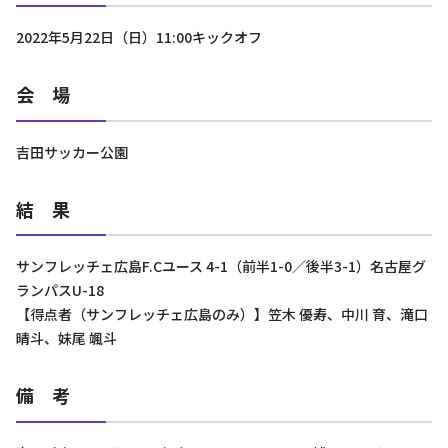
2022年5月22日（日）11:00キックオフ
会 場
吉田サッカー公園
結 果
サンフレッチェ広島F.Cユース 4-1（前半1-0／後半3-1）名古屋グ
ランパスU-18
【得点者（サンフレッチェ広島のみ）】笠木 優寿、中川 育、滝口
晴斗、妹尾 颯斗
備 考