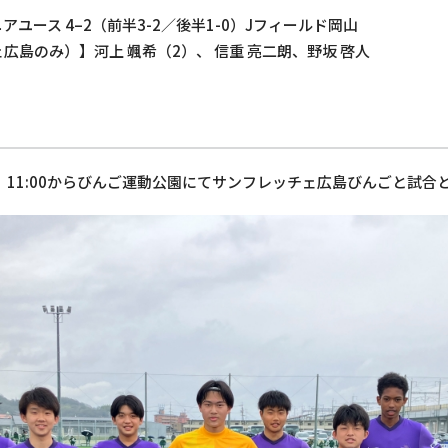
ユース 4–2（前半3-2／後半1-0）Jフィールド岡山
広島のみ）】河上 颯希（2）、 信重 亮二朗、野坂 啓人
）11:00からびんご運動公園にてサンフレッチェ広島びんごと試合