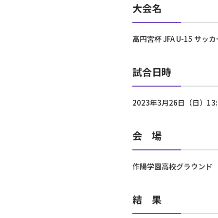
大会名
高円宮杯 JFA U-15 
試合日時
2023年3月26日（日）13
会 場
作陽学園高校グラウンド
結 果