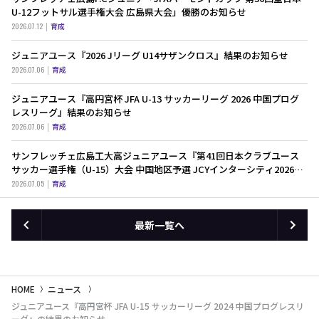
U-12フットサル選手権大会 広島県大会」優勝のお知らせ
2026.07.12
育成
ジュニアユース『2026 Jリーグ U14サザンクロス』結果のお知らせ
2026.07.06
育成
ジュニアユース『高円宮杯 JFA U-13 サッカーリーグ 2026 中国プログ
レスリーグ』結果のお知らせ
2026.07.06
育成
サンフレッチェ広島工大高ジュニアユース『第41回日本クラブユース
サッカー選手権（U-15）大会 中国地区予選 JCYインターシティ2026中
国地区予選 決定戦 』結果のお知らせ
2026.07.05
育成
最新一覧へ
HOME
ニュース
ジュニアユース『高円宮杯 JFA U-15 サッカーリーグ 2024 中国プログレスリ
ーグ』の結果のお知らせ