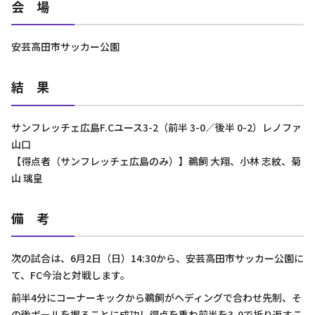
会 場
安芸高田市サッカー公園
結 果
サンフレッチェ広島F.Cユース3-2（前半 3-0／後半 0-2）レノファ
山口
【得点者（サンフレッチェ広島のみ）】鵜飼 大翔、小林 志紋、菊
山 璃皇
備 考
次の試合は、6月2日（日）14:30から、安芸高田市サッカー公園に
て、FC今治と対戦します。
前半4分にコーナーキックから鵜飼がヘディングで合わせ先制、そ
の後ボールを握ることに成功し得点を重ね前半を3-0で折り返すこ