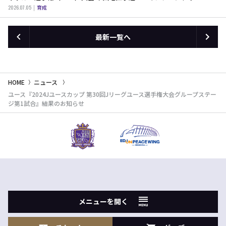
国地区予選 決定戦 』結果のお知らせ
2026.07.05
育成
最新一覧へ
HOME
ニュース
ユース『2024Jユースカップ 第30回Jリーグユース選手権大会グループステー
ジ第1試合』結果のお知らせ
メニューを開く