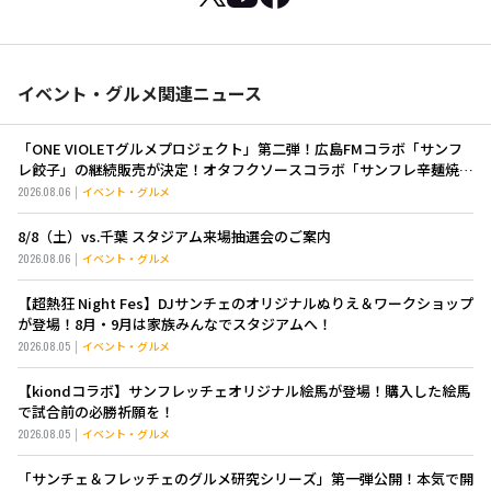
イベント・グルメ関連ニュース
「ONE VIOLETグルメプロジェクト」第二弾！広島FMコラボ「サンフ
レ餃子」の継続販売が決定！オタフクソースコラボ「サンフレ辛麺焼き
そば」も新登場！
2026.08.06
イベント・グルメ
8/8（土）vs.千葉 スタジアム来場抽選会のご案内
2026.08.06
イベント・グルメ
【超熱狂 Night Fes】DJサンチェのオリジナルぬりえ＆ワークショップ
が登場！8月・9月は家族みんなでスタジアムへ！
2026.08.05
イベント・グルメ
【kiondコラボ】サンフレッチェオリジナル絵馬が登場！購入した絵馬
で試合前の必勝祈願を！
2026.08.05
イベント・グルメ
「サンチェ＆フレッチェのグルメ研究シリーズ」第一弾公開！本気で開