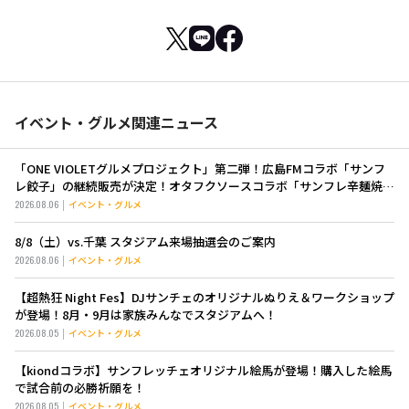
イベント・グルメ関連ニュース
「ONE VIOLETグルメプロジェクト」第二弾！広島FMコラボ「サンフ
レ餃子」の継続販売が決定！オタフクソースコラボ「サンフレ辛麺焼き
そば」も新登場！
2026.08.06
イベント・グルメ
8/8（土）vs.千葉 スタジアム来場抽選会のご案内
2026.08.06
イベント・グルメ
【超熱狂 Night Fes】DJサンチェのオリジナルぬりえ＆ワークショップ
が登場！8月・9月は家族みんなでスタジアムへ！
2026.08.05
イベント・グルメ
【kiondコラボ】サンフレッチェオリジナル絵馬が登場！購入した絵馬
で試合前の必勝祈願を！
2026.08.05
イベント・グルメ