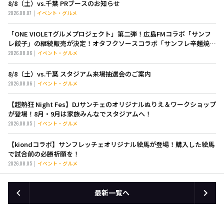
8/8（土）vs.千葉 PRブースのお知らせ
2026.08.07
イベント・グルメ
「ONE VIOLETグルメプロジェクト」第二弾！広島FMコラボ「サンフ
レ餃子」の継続販売が決定！オタフクソースコラボ「サンフレ辛麺焼き
そば」も新登場！
2026.08.06
イベント・グルメ
8/8（土）vs.千葉 スタジアム来場抽選会のご案内
2026.08.06
イベント・グルメ
【超熱狂 Night Fes】DJサンチェのオリジナルぬりえ＆ワークショップ
が登場！8月・9月は家族みんなでスタジアムへ！
2026.08.05
イベント・グルメ
【kiondコラボ】サンフレッチェオリジナル絵馬が登場！購入した絵馬
で試合前の必勝祈願を！
2026.08.05
イベント・グルメ
最新一覧へ