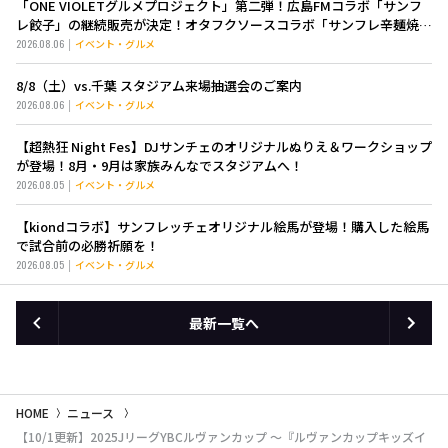
「ONE VIOLETグルメプロジェクト」第二弾！広島FMコラボ「サンフ
レ餃子」の継続販売が決定！オタフクソースコラボ「サンフレ辛麺焼き
そば」も新登場！
2026.08.06
イベント・グルメ
8/8（土）vs.千葉 スタジアム来場抽選会のご案内
2026.08.06
イベント・グルメ
【超熱狂 Night Fes】DJサンチェのオリジナルぬりえ＆ワークショップ
が登場！8月・9月は家族みんなでスタジアムへ！
2026.08.05
イベント・グルメ
【kiondコラボ】サンフレッチェオリジナル絵馬が登場！購入した絵馬
で試合前の必勝祈願を！
2026.08.05
イベント・グルメ
最新一覧へ
HOME
ニュース
【10/1更新】2025JリーグYBCルヴァンカップ ～『ルヴァンカップキッズイ