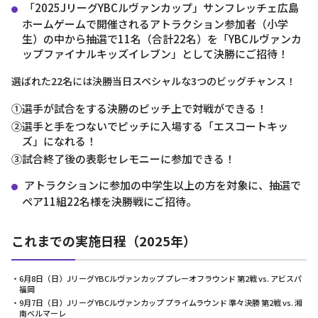
「2025JリーグYBCルヴァンカップ」サンフレッチェ広島
ホームゲームで開催されるアトラクション参加者（小学
生）の中から抽選で11名（合計22名）を「YBCルヴァンカ
ップファイナルキッズイレブン」として決勝にご招待！
選ばれた22名には決勝当日スペシャルな3つのビッグチャンス！
①選手が試合をする決勝のピッチ上で対戦ができる！
②選手と手をつないでピッチに入場する「エスコートキッ
ズ」になれる！
③試合終了後の表彰セレモニーに参加できる！
アトラクションに参加の中学生以上の方を対象に、抽選で
ペア11組22名様を決勝戦にご招待。
これまでの実施日程（2025年）
・6月8日（日）JリーグYBCルヴァンカップ プレーオフラウンド 第2戦 vs. アビスパ
福岡
・9月7日（日）JリーグYBCルヴァンカップ プライムラウンド 準々決勝 第2戦 vs. 湘
南ベルマーレ