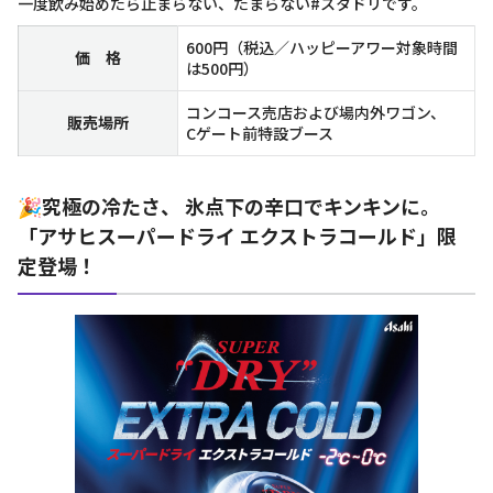
一度飲み始めたら止まらない、たまらない#スタドリです。
600円（税込／ハッピーアワー対象時間
価 格
は500円）
コンコース売店および場内外ワゴン、
販売場所
Cゲート前特設ブース
🎉究極の冷たさ、 氷点下の辛口でキンキンに。
「アサヒスーパードライ エクストラコールド」限
定登場！