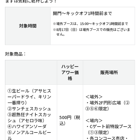
まずは気軽に乾杯しよう！
開門～キックオフ1時間前まで
※場外ブースは、15:00～キックオフ1時間前まで
対象時間
※8月17日（日）は場外ブースでの販売はございま
せん。
対象商品：
ハッピー
アワー価
販売場所
格
①生ビール（アサヒス
ーパードライ、キリン
＜場外＞
一番搾り）
・場外2F円形広場（②
②サンチェスカッシュ
③⑤⑥限定）
③超熱狂ナイトスカッ
500円（税
シュ（アセロラ味）
＜場内＞
込）
④ハワイアンソーダ
・Cゲート前特設ブース
⑤ノンアルコールビー
（①③限定）
ル
・各コンコース売店・