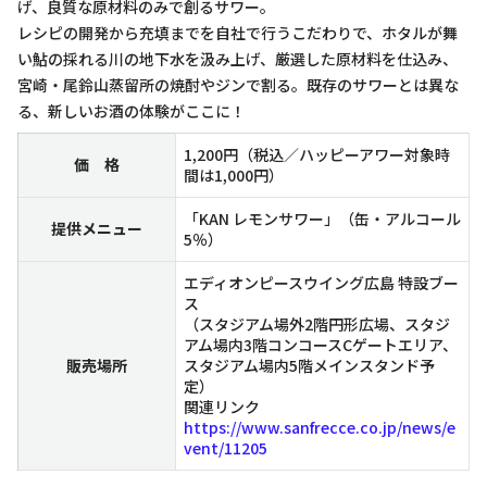
げ、良質な原材料のみで創るサワー。
レシピの開発から充填までを自社で行うこだわりで、ホタルが舞
い鮎の採れる川の地下水を汲み上げ、厳選した原材料を仕込み、
宮崎・尾鈴山蒸留所の焼酎やジンで割る。既存のサワーとは異な
る、新しいお酒の体験がここに！
1,200円（税込／ハッピーアワー対象時
価 格
間は1,000円）
「KAN レモンサワー」（缶・アルコール
提供メニュー
5％）
エディオンピースウイング広島 特設ブー
ス
（スタジアム場外2階円形広場、スタジ
アム場内3階コンコースCゲートエリア、
販売場所
スタジアム場内5階メインスタンド予
定）
関連リンク
https://www.sanfrecce.co.jp/news/e
vent/11205