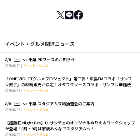
イベント・グルメ関連ニュース
8/8（土）vs.千葉 PRブースのお知らせ
2026.08.07
イベント・グルメ
「ONE VIOLETグルメプロジェクト」第二弾！広島FMコラボ「サンフ
レ餃子」の継続販売が決定！オタフクソースコラボ「サンフレ辛麺焼き
そば」も新登場！
2026.08.06
イベント・グルメ
8/8（土）vs.千葉 スタジアム来場抽選会のご案内
2026.08.06
イベント・グルメ
【超熱狂 Night Fes】DJサンチェのオリジナルぬりえ＆ワークショップ
が登場！8月・9月は家族みんなでスタジアムへ！
2026.08.05
イベント・グルメ