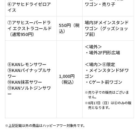
⑥アサヒドライゼロア
ワゴン・売り子
イス
⑦アサヒスーパードラ
場内3Fメインスタンド
550円（税
イ エクストラコールド
ワゴン（グッズショッ
込）
（通常950円）
プ前）
＜場外＞
・場外2F円形広場
⑧KANレモンサワー
＜場内＞⑧限定
⑨KANパイナップルサ
・メインスタンド5Fワ
ワー
1,000円
ゴン
⑩KAN抹茶サワー
（税込）
・Cゲート前ワゴン
⑪KANソルトジンサワ
※売り子での販売はございま
ー
せん。
※8月17日（日）は⑧のみの販
売となります。
※上記記載以外の商品はハッピーアワー対象外です。