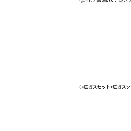
②だしと醤油のたこ焼きソ
③広ガスセット+広ガスク