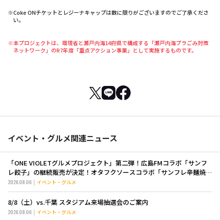
※Coke ONチケットとレジーナキャップは数に限りがございますのでご了承くださ
い。
※本プロジェクトは、環境省と瀬戸内海14府県で構成する「瀬戸内海プラごみ対策
ネットワーク」のR7年度「重点アクション事業」として実施するものです。
イベント・グルメ関連ニュース
「ONE VIOLETグルメプロジェクト」第二弾！広島FMコラボ「サンフ
レ餃子」の継続販売が決定！オタフクソースコラボ「サンフレ辛麺焼き
そば」も新登場！
2026.08.06
イベント・グルメ
8/8（土）vs.千葉 スタジアム来場抽選会のご案内
2026.08.06
イベント・グルメ