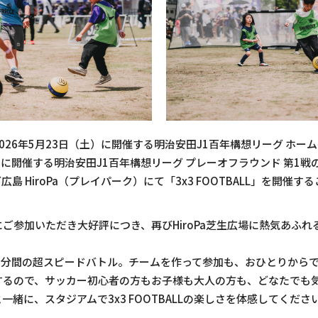
26年5月23日（土）に開催する明治安田J1百年構想リーグ ホームゲ
）に開催する明治安田J1百年構想リーグ プレーオフラウンド 第1
島 HiroPa（プレイパーク）にて「3x3 FOOTBALL」を開催
ご参加いただき大好評につき、再びHiroPa芝生広場に熱気あふ
合2分間の超スピードバトル。チームを作って参加も、おひとりから
するので、サッカー初心者の方もお子様も大人の方も、どなたでも
緒に、スタジアムで3x3 FOOTBALLの楽しさを体感してくださ