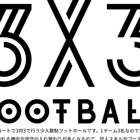
、狭いコートで3対3で行う少人数制フットボールです。1チーム3名な
触れる機会や攻守の入れ替わりが多くなるので、対人スキルやゴー