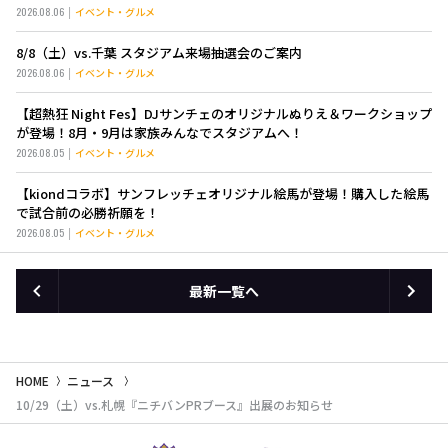
そば」も新登場！
2026.08.06
イベント・グルメ
8/8（土）vs.千葉 スタジアム来場抽選会のご案内
2026.08.06
イベント・グルメ
【超熱狂 Night Fes】DJサンチェのオリジナルぬりえ＆ワークショップ
が登場！8月・9月は家族みんなでスタジアムへ！
2026.08.05
イベント・グルメ
【kiondコラボ】サンフレッチェオリジナル絵馬が登場！購入した絵馬
で試合前の必勝祈願を！
2026.08.05
イベント・グルメ
最新一覧へ
HOME
ニュース
10/29（土）vs.札幌『ニチバンPRブース』出展のお知らせ