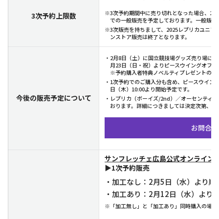
※3次予約期間中に売り切れとなった場合、2月
3次予約上限数
での一般販売を予定しております。一般販売
※3次販売を持ちまして、2025レプリカユニ
ンストア販売は終了となります。
・2月8日（土）に国立競技場グッズ売り場にてレ
月23日（日・祝）よりピースウイングオフ
※予約購入者特典ノベルティプレゼントの対
・1次予約でのご購入分も含め、ピースウイング
日（木）10:00より開始予定です。
今後の販売予定について
・レプリカ（ボーイズ/2nd）／オーセンティ
おります。詳細につきましては決定次第、後
お問合せ
サンフレッチェ広島公式オンライン
▶1次予約販売
・加工なし：2月5日（水）より順
・加工あり：2月12日（水）より
※「加工無し」と「加工あり」同時購入の場合