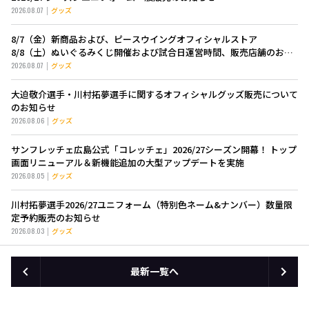
2026.08.07
グッズ
8/7（金）新商品および、ピースウイングオフィシャルストア
8/8（土）ぬいぐるみくじ開催および試合日運営時間、販売店舗のお知
らせ
2026.08.07
グッズ
大迫敬介選手・川村拓夢選手に関するオフィシャルグッズ販売について
のお知らせ
2026.08.06
グッズ
サンフレッチェ広島公式「コレッチェ」2026/27シーズン開幕！ トップ
画面リニューアル＆新機能追加の大型アップデートを実施
2026.08.05
グッズ
川村拓夢選手2026/27ユニフォーム（特別色ネーム&ナンバー）数量限
定予約販売のお知らせ
2026.08.03
グッズ
最新一覧へ