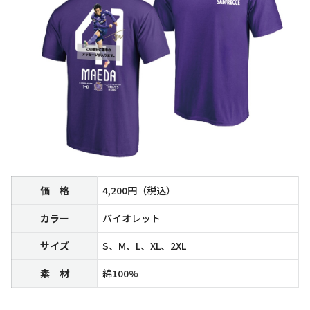
価 格
4,200円（税込）
カラー
バイオレット
サイズ
S、M、L、XL、2XL
素 材
綿100%