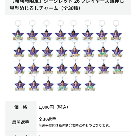
【勝利時限定】シークレット 26 プレイヤーズ箔押し
星型めじるしチャーム（全30種）
価 格
1,000円（税込）
全30選手
展開選手
※選手展開は新体制発表時点のものとなります。