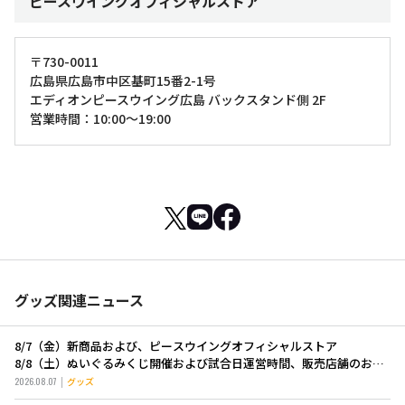
ピースウイングオフィシャルストア
〒730-0011
広島県広島市中区基町15番2-1号
エディオンピースウイング広島 バックスタンド側 2F
営業時間：10:00～19:00
グッズ関連ニュース
8/7（金）新商品および、ピースウイングオフィシャルストア
8/8（土）ぬいぐるみくじ開催および試合日運営時間、販売店舗のお知
らせ
2026.08.07
グッズ