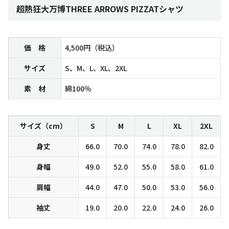
超熱狂大万博THREE ARROWS PIZZATシャツ
価 格
4,500円（税込）
サイズ
S、M、L、XL、2XL
素 材
綿100％
サイズ（cm）
S
M
L
XL
2XL
身丈
66.0
70.0
74.0
78.0
82.0
身幅
49.0
52.0
55.0
58.0
61.0
肩幅
44.0
47.0
50.0
53.0
56.0
袖丈
19.0
20.0
22.0
24.0
26.0