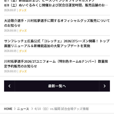
8/7（金）新商品および、ピースウイングオフィシャルストア
8/8（土）ぬいぐるみくじ開催および試合日運営時間、販売店舗のお知
らせ
2026.08.07
グッズ
大迫敬介選手・川村拓夢選手に関するオフィシャルグッズ販売について
のお知らせ
2026.08.06
グッズ
サンフレッチェ広島公式「コレッチェ」2026/27シーズン開幕！ トップ
画面リニューアル＆新機能追加の大型アップデートを実施
2026.08.05
グッズ
川村拓夢選手2026/27ユニフォーム（特別色ネーム&ナンバー）数量限
定予約販売のお知らせ
2026.08.03
グッズ
最新一覧へ
HOME
ニュース
4/10（日）vs.福岡 試合会場グッズ情報