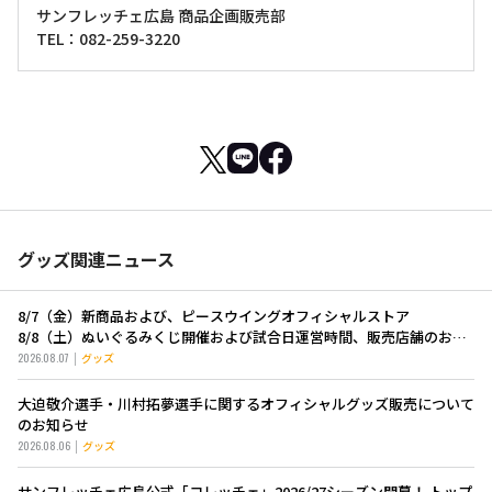
サンフレッチェ広島 商品企画販売部
TEL：082-259-3220
グッズ関連ニュース
8/7（金）新商品および、ピースウイングオフィシャルストア
8/8（土）ぬいぐるみくじ開催および試合日運営時間、販売店舗のお知
らせ
2026.08.07
グッズ
大迫敬介選手・川村拓夢選手に関するオフィシャルグッズ販売について
のお知らせ
2026.08.06
グッズ
サンフレッチェ広島公式「コレッチェ」2026/27シーズン開幕！ トップ