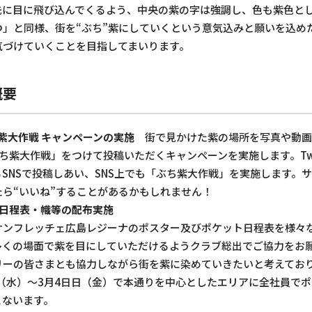
先に目に飛び込んでくるよう、中央の紫の字は強調し、色も紫色と
」と同様、街を“ぶち”紫にしていくという意気込みと願いを込め
気づけていくことを目指してまいります。
概要
ち紫大作戦 キャンペーンの実施
街で見かけた紫の場所を写真や動画で
紫大作戦」をつけて投稿いただくキャンペーンを実施します。Twitter
SNSで投稿しあい、SNS上でも「ぶち紫大作戦」を実施します。
ら“いいね”することがあるかもしれません！
ト日程表・幟等の配布実施
ンフレッチェ広島レジーナのポスター及びポケット日程表を様々
多くの場面で紫を目にしていただけるようクラブ総出でご協力をお
リーの皆さまとも協力しながら街を紫に染めていきたいと考えてお
（水）～3月4日日（金）で本通りを中心としたエリアに全社員で
こないます。