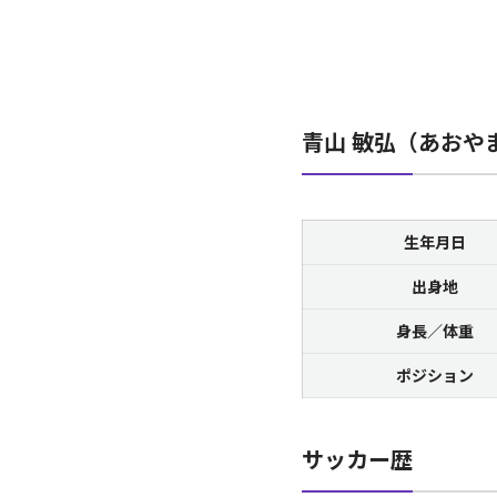
青山 敏弘（あおや
生年月日
出身地
身長／体重
ポジション
サッカー歴