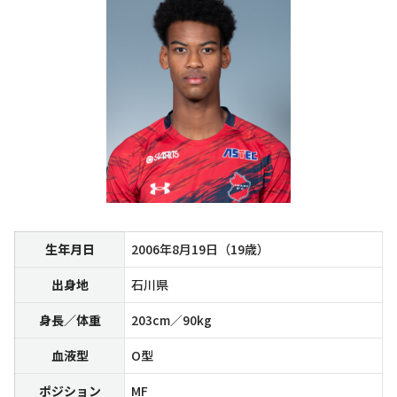
生年月日
2006年8月19日（19歳）
出身地
石川県
身長／体重
203cm／90kg
血液型
O型
ポジション
MF